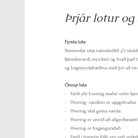
Þrjár lotur og
Fyrsta lota
Nemendur sitja námskeiðið „Úr skuldu
fjármálavandi myndast og hvað þarf t
og hugmyndafræðina með því að vinn
Önnur lota
• Farið yfir hvernig maður veitir fjár
• Hvernig vandinn er uppgötvaður.
• Hvernig skal geina vanda.
• Hvernig er unnið að aðgerðaráætl
• Hvernig er forgangsraðað.
• Farið í hvernig fólki eru sett verke