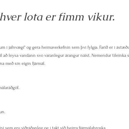
 hver lota er fimm vikur.
m í jafnvægi“ og gera heimaverkefnin sem því fylgja. Farið er í ástæð
il að leysa vandann svo varanlegur árangur náist. Nemendur tileinka 
a með sín eigin fjármál.
málaráðgöf.
un.
fni sem eru viðráðanleg og í takt við þeirra fjármálaþroska.