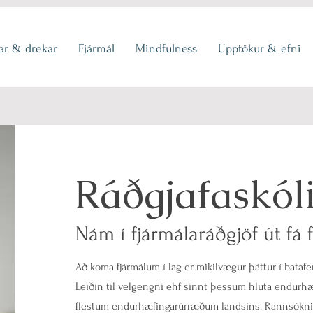
r & drekar
Fjármál
Mindfulness
Upptökur & efni
Ráðgjafaskól
Nám í fjármálaráðgjöf út f
Að koma fjármálum í lag er mikilvægur þáttur í batafe
Leiðin til velgengni ehf sinnt þessum hluta endurhæ
flestum endurhæfingarúrræðum landsins. Rannsóknir 