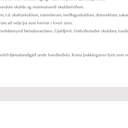
egundum skulda og musmunandi skuldastöðum.
m, t.d. skattaskuldum, námslánum, meðlagsskuldum, dómsektum, sakarko
rum að velja þá sem hentar í hvert sinn.
 á heildarmynd fármálavandans. Gjaldþrot. Umboðsmaður skuldara, nauða
itið fjármálaráðgjöf undir handleiðslu. Koma þekkingunni fyrir sem ve