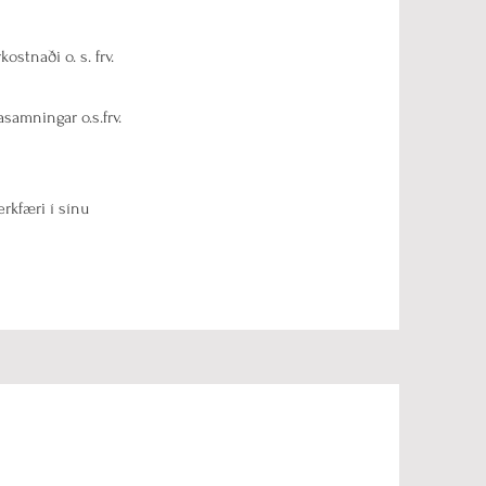
stnaði o. s. frv.
samningar o.s.frv.
rkfæri í sínu