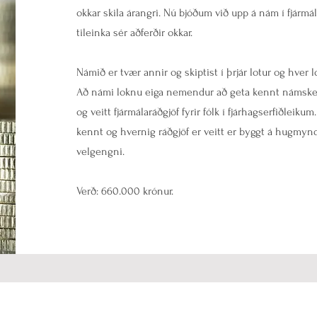
okkar skila árangri. Nú bjóðum við upp á nám í fjármá
tileinka sér aðferðir okkar.
Námið er tvær annir og skiptist í þrjár lotur og hver l
Að námi loknu eiga nemendur að geta kennt námskeið
og veitt fjármálaráðgjöf fyrir fólk í fjárhagserfiðleik
kennt og hvernig ráðgjöf er veitt er byggt á hugmynd
velgengni.
Verð: 660.000 krónur.