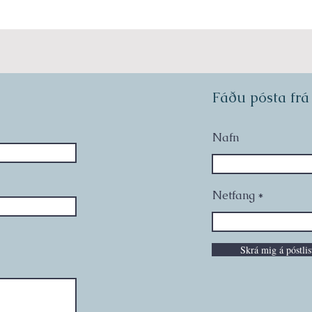
Fáðu pósta frá 
Nafn
Netfang
Skrá mig á póstlis