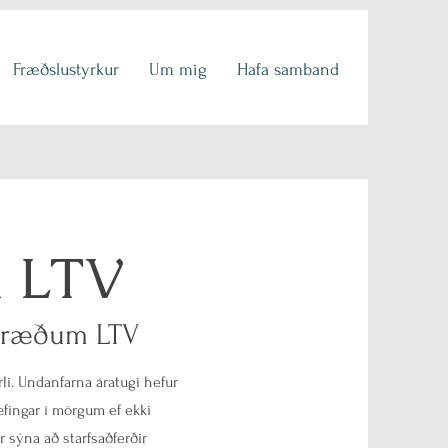
Fræðslustyrkur
Um mig
Hafa samband
i LTV
á fræðum LTV
rli. Undanfarna áratugi hefur
fingar í mörgum ef ekki
sýna að starfsaðferðir