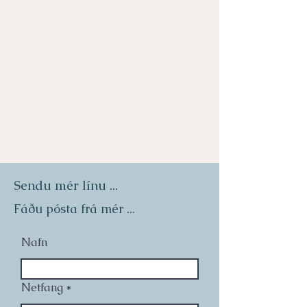
Sendu mér línu ...
Fáðu pósta frá mér ...
Nafn
Netfang