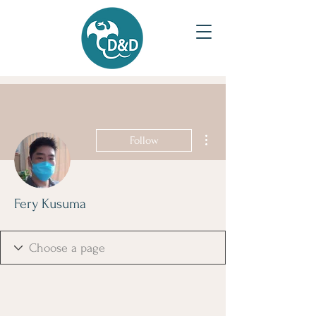
More actions
Follow
Fery Kusuma